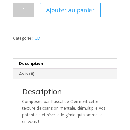
quantité
Ajouter au panier
de
CD
Volume
11
Catégorie :
CD
:
MIND
WAVES
THÊTA
Description
Avis (0)
Description
Composée par Pascal de Clermont cette
texture d’expansion mentale, démultiplie vos
potentiels et réveille le génie qui sommeille
en vous !