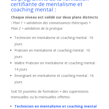
certifiante de mentalisme et
coaching mental :
Chaque niveau est validé sur deux plans distincts
:
Plan 1 = validation des connaissances théoriques
+
Plan 2 = validation de la pratique
Technicien en mentalisme et coaching mental : 10
Découvrez les
secrets
jours
des
mentalistes !
Praticien en mentalisme et coaching mental : 10
jours
Maître Praticien en mentalisme et coaching mental :
Inscrivez-vous
dès
14 jours
maintenant
à notre
newsletter
Enseignant en mentalisme et coaching mental : 16
jours
gratuite
& recevez en
cadeau
Soit 50 journées de formation + des supervisions
de bienvenue votre dossier
mensuelles ou bi-mensuelles offertes.
exclusif
:
Technicien en mentalisme et coaching mental