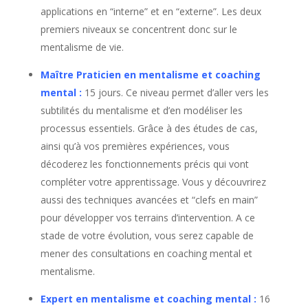
- Projection mentale et implants
applications en “interne” et en “externe”. Les deux
télépathiques.
(page 24)
premiers niveaux se concentrent donc sur le
- Envoyer à distance des sensations intenses
mentalisme de vie.
et des émotions.
(page 24)
- Expériences de groupe.
(page 25)
Maître Praticien en mentalisme et coaching
- Comment programmer votre premier rendez-
mental
:
15 jours. Ce niveau permet d’aller vers les
vous télépathique.
(page 26)
subtilités du mentalisme et d’en modéliser les
processus essentiels. Grâce à des études de cas,
Intuition
et
perceptions extra-sensorielles
, sont
ainsi qu’à vos premières expériences, vous
des
processus mentaux
qui se développent le mieux
décoderez les fonctionnements précis qui vont
en suivant avec méthode les
techniques
(de validation
compléter votre apprentissage. Vous y découvrirez
et de mesure) utilisés
scientifiquement
en
parapsychologie expérimentale
.
aussi des techniques avancées et “clefs en main”
pour développer vos terrains d’intervention. A ce
Dès que nous saurons à quelle adresse vous envoyer votre dossier,
stade de votre évolution, vous serez capable de
vous recevrez une confirmation par émail, puis quelques heures
mener des consultations en coaching mental et
après, votre première newsletter ainsi que les liens pour
mentalisme.
télécharger le dossier exclusif.
Merci de vérifier votre boîte aux
Expert en mentalisme et coaching mental
:
16
lettres (ou éventuellement votre dossier "spam") et valider