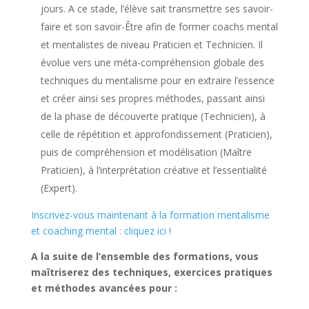
jours. A ce stade, l’élève sait transmettre ses savoir-
l'option "accepter notre adresse" pour les envois. Merci de votre
faire et son savoir-Être afin de former coachs mental
confiance et à très bientôt.
et mentalistes de niveau Praticien et Technicien. Il
évolue vers une méta-compréhension globale des
techniques du mentalisme pour en extraire l’essence
et créer ainsi ses propres méthodes, passant ainsi
de la phase de découverte pratique (Technicien), à
celle de répétition et approfondissement (Praticien),
puis de compréhension et modélisation (Maître
Praticien), à l’interprétation créative et l’essentialité
(Expert).
Inscrivez-vous maintenant à la formation mentalisme
Recevoir la Newsletter
et coaching mental : cliquez ici !
A la suite de l’ensemble des formations, vous
maîtriserez des techniques, exercices pratiques
et méthodes avancées pour :
Garantie : votre adresse email restera confidentielle, à usage