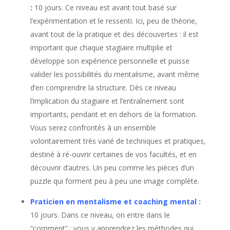
:
10 jours. Ce niveau est avant tout basé sur
l’expérimentation et le ressenti. Ici, peu de théorie,
"
Communiquer par la pensée
avant tout de la pratique et des découvertes : il est
et se protéger des influences
important que chaque stagiaire multiplie et
développe son expérience personnelle et puisse
télépathiques !
"
valider les possibilités du mentalisme, avant même
d’en comprendre la structure. Dès ce niveau
Dans ce
dossier exclusif
: "
Les techniques utilisées
l’implication du stagiaire et l’entraînement sont
par les mentalistes à leur profit depuis des centaines
importants, pendant et en dehors de la formation.
d'années pour
Communiquer par la pensée et se
Vous serez confrontés à un ensemble
protéger des influences télépathiques
" d'une
valeur
commerciale de 27 Euros.
Dans ce dossier
Pascal
volontairement très varié de techniques et pratiques,
de Clermont
(auteur de 5 best-sellers et considéré par
destiné à ré-ouvrir certaines de vos facultés, et en
la presse comme la référence dans le domaine),
vous
découvrir d’autres. Un peu comme les pièces d’un
guide pas à pas
pour
rapidement et facilement
puzzle qui forment peu à peu une image complète.
développer avec méthode votre
intuition
et vos
capacités de télépathe
. Vous allez découvrir :
Praticien en mentalisme et coaching mental
:
10 jours. Dans ce niveau, on entre dans le
“comment” : vous y apprendrez les méthodes qui