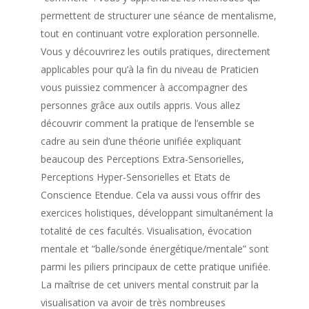
- Les bases de votre entraînement de
permettent de structurer une séance de mentalisme,
télépathe !
(page 5)
- Avez-vous le profil du bon télépathe ?
(page 7)
tout en continuant votre exploration personnelle.
- Émetteur, Récepteur, comment optimiser vos
Vous y découvrirez les outils pratiques, directement
conditions !
(page 9)
applicables pour qu’à la fin du niveau de Praticien
- Opération Nautilus : Russes vs Américain :
vous puissiez commencer à accompagner des
guerre télépathique.
(page 10)
personnes grâce aux outils appris. Vous allez
- Fabriquez vous-même votre matériel
découvrir comment la pratique de l’ensemble se
d’entraînement.
(page 11)
cadre au sein d’une théorie unifiée expliquant
- Calculez votre quotient télépathique.
(page
beaucoup des Perceptions Extra-Sensorielles,
13)
- Les méthodes supérieures d’évaluation de
Perceptions Hyper-Sensorielles et Etats de
vos dons.
(page 17)
Conscience Etendue. Cela va aussi vous offrir des
- Développez votre clairvoyance télépathique –
exercices holistiques, développant simultanément la
passé et futur.
(page 19)
totalité de ces facultés. Visualisation, évocation
- Pour aller plus loin dans l’influence.
(page 21)
mentale et “balle/sonde énergétique/mentale” sont
- Comment mieux communiquer par la pensée
parmi les piliers principaux de cette pratique unifiée.
avec vos sens.
(page 22)
La maîtrise de cet univers mental construit par la
- Comment influencer et télécommander vos
interlocuteurs.
(page 23)
visualisation va avoir de très nombreuses