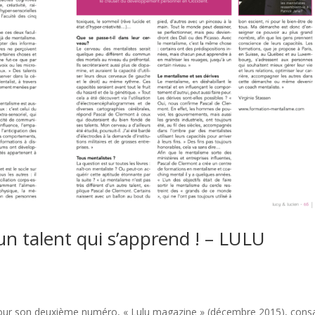
n talent qui s’apprend ! – LULU
s
Pour son deuxième numéro, « Lulu magazine » (décembre 2015), cons