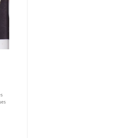
ès
ques